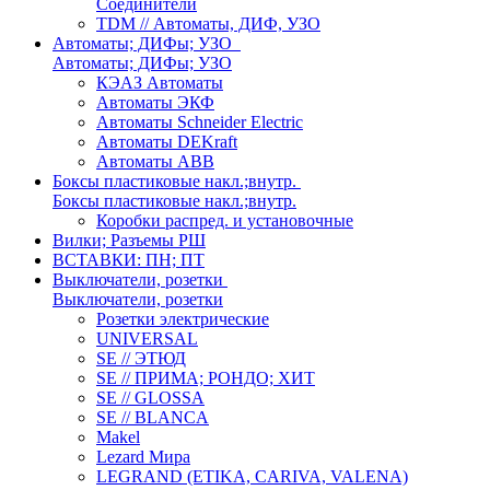
Соединители
TDM // Автоматы, ДИФ, УЗО
Автоматы; ДИФы; УЗО
Автоматы; ДИФы; УЗО
КЭАЗ Автоматы
Автоматы ЭКФ
Автоматы Schneider Electric
Автоматы DEKraft
Автоматы ABB
Боксы пластиковые накл.;внутр.
Боксы пластиковые накл.;внутр.
Коробки распред. и установочные
Вилки; Разъемы РШ
ВСТАВКИ: ПН; ПТ
Выключатели, розетки
Выключатели, розетки
Розетки электрические
UNIVERSAL
SE // ЭТЮД
SE // ПРИМА; РОНДО; ХИТ
SE // GLOSSA
SE // BLANCA
Makel
Lezard Мира
LEGRAND (ETIKA, CARIVA, VALENA)