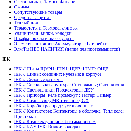
Светильники; Лампы; Фонари
Сжимы
Сопутствующие товары
Средства защиты
Теплый пол
Термостаты и Терморегуляторы
Удлинители, вилки, колодки
Шкафы, боксы и аксессуары
Элементы питания: Аккумуляторы; Батарейки
Элм/Гц НЕТ НАЛИЧИЯ (папка для программистов)
IEK
IEK // Щиты ЩУРН; ЩРН; ЩРВ; ЩМП; ОЩВ
IEK // Шины: соединит; нулевые; в корпусе
IEK // Силовые разъемы
IEK // Сигнальная арматура: Сигн.лампы; Сигн.кнопки
IEK // Светильники; Прожекторы; ДКУ
IEK // Приборы; Реле промежут.; Тестер; Таймер
IEK // Лампы св/д; MR точечные; GX
IEK // Коробки распред.; установочные
IEK // Контакторы; Контакторы в оболочке, Тепл.реле;
Приставки
IEK // Комплектующие к боксам/щиткам
IEK // КАУЧУК: Вилки; колодки