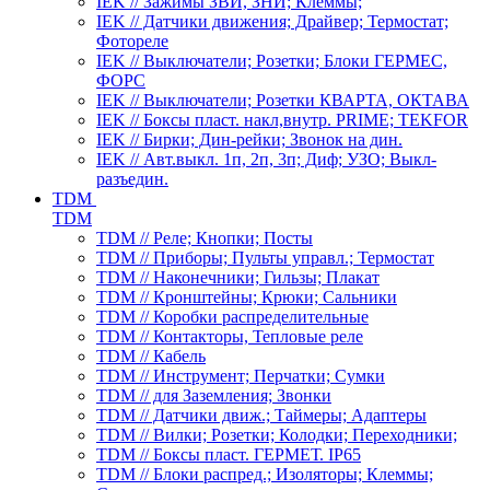
IEK // Зажимы ЗВИ, ЗНИ; Клеммы;
IEK // Датчики движения; Драйвер; Термостат;
Фотореле
IEK // Выключатели; Розетки; Блоки ГЕРМЕС,
ФОРС
IEK // Выключатели; Розетки КВАРТА, ОКТАВА
IEK // Боксы пласт. накл,внутр. PRIME; TEKFOR
IEK // Бирки; Дин-рейки; Звонок на дин.
IEK // Авт.выкл. 1п, 2п, 3п; Диф; УЗО; Выкл-
разъедин.
TDM
TDM
TDM // Реле; Кнопки; Посты
TDM // Приборы; Пульты управл.; Термостат
TDM // Наконечники; Гильзы; Плакат
TDM // Кронштейны; Крюки; Сальники
TDM // Коробки распределительные
TDM // Контакторы, Тепловые реле
TDM // Кабель
TDM // Инструмент; Перчатки; Сумки
TDM // для Заземления; Звонки
TDM // Датчики движ.; Таймеры; Адаптеры
TDM // Вилки; Розетки; Колодки; Переходники;
TDM // Боксы пласт. ГЕРМЕТ. IP65
TDM // Блоки распред.; Изоляторы; Клеммы;