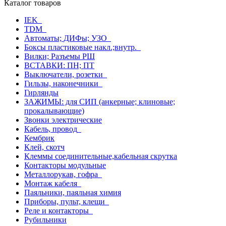
Каталог товаров
IEK
TDM
Автоматы; ДИФы; УЗО
Боксы пластиковые накл.;внутр.
Вилки; Разъемы РШ
ВСТАВКИ: ПН; ПТ
Выключатели, розетки
Гильзы, наконечники
Гирлянды
ЗАЖИМЫ: для СИП (анкерные; клиновые;
прокалывающие)
Звонки электрические
Кабель, провод
Кембрик
Клей, скотч
Клеммы соединительные,кабельная скрутка
Контакторы модульные
Металлорукав, гофра
Монтаж кабеля
Паяльники, паяльная химия
Приборы, пульт, клещи
Реле и контакторы
Рубильники