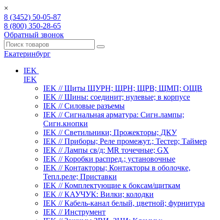
×
8 (3452) 50-05-87
8 (800) 350-28-65
Обратный звонок
Екатеринбург
IEK
IEK
IEK // Щиты ЩУРН; ЩРН; ЩРВ; ЩМП; ОЩВ
IEK // Шины: соединит; нулевые; в корпусе
IEK // Силовые разъемы
IEK // Сигнальная арматура: Сигн.лампы;
Сигн.кнопки
IEK // Светильники; Прожекторы; ДКУ
IEK // Приборы; Реле промежут.; Тестер; Таймер
IEK // Лампы св/д; MR точечные; GX
IEK // Коробки распред.; установочные
IEK // Контакторы; Контакторы в оболочке,
Тепл.реле; Приставки
IEK // Комплектующие к боксам/щиткам
IEK // КАУЧУК: Вилки; колодки
IEK // Кабель-канал белый, цветной; фурнитура
IEK // Инструмент