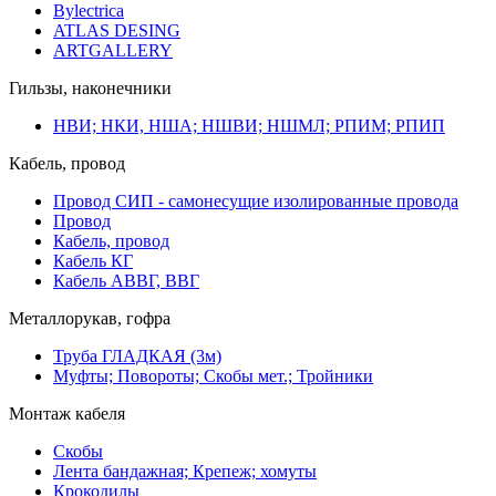
Bylectrica
ATLAS DESING
ARTGALLERY
Гильзы, наконечники
НВИ; НКИ, НША; НШВИ; НШМЛ; РПИМ; РПИП
Кабель, провод
Провод СИП - самонесущие изолированные провода
Провод
Кабель, провод
Кабель КГ
Кабель АВВГ, ВВГ
Металлорукав, гофра
Труба ГЛАДКАЯ (3м)
Муфты; Повороты; Скобы мет.; Тройники
Монтаж кабеля
Скобы
Лента бандажная; Крепеж; хомуты
Крокодилы