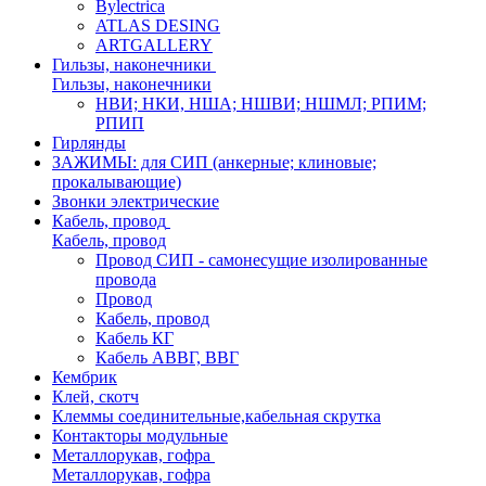
Bylectrica
ATLAS DESING
ARTGALLERY
Гильзы, наконечники
Гильзы, наконечники
НВИ; НКИ, НША; НШВИ; НШМЛ; РПИМ;
РПИП
Гирлянды
ЗАЖИМЫ: для СИП (анкерные; клиновые;
прокалывающие)
Звонки электрические
Кабель, провод
Кабель, провод
Провод СИП - самонесущие изолированные
провода
Провод
Кабель, провод
Кабель КГ
Кабель АВВГ, ВВГ
Кембрик
Клей, скотч
Клеммы соединительные,кабельная скрутка
Контакторы модульные
Металлорукав, гофра
Металлорукав, гофра