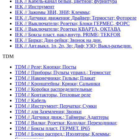
IEK // Кабель-канал белый, цветной; фурнитура
IEK // Инструмент
IEK // Зажимы ЗВИ, ЗНИ; Клеммы;
IEK // Датчики движения; Драйвер; Термостат; Фотореле
IEK // Выключатели; Розетки; Блоки ГЕРМЕС, ФОРС
IEK // Выключатели; Розетки КВАРТА, ОКТАВА
IEK // Боксы пласт. накл,внутр. PRIME; TEKFOR
IEK // Бирки; Дин-рейки; Звонок на дин.
IEK // Авт.выкл. 1п, 2п, 3п; Диф; УЗО; Выкл-разъедин.
TDM
TDM // Реле; Кнопки; Посты
TDM // Приборы; Пульты управл.; Термостат
TDM // Наконечники; Гильзы; Плакат
TDM // Кронштейны; Крюки; Сальники
TDM // Коробки распределительные
TDM // Контакторы, Тепловые реле
TDM // Кабель
TDM // Инструмент; Перчатки; Сумки
TDM // для Заземления; Звонки
TDM // Датчики движ.; Таймеры; Адаптеры
TDM // Вилки; Розетки; Колодки; Переходники;
TDM // Боксы пласт. ГЕРМЕТ. IP65
TDM // Блоки распред.; Изоляторы; Клеммы;