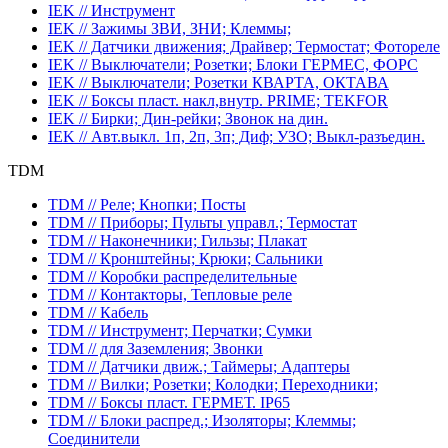
IEK // Инструмент
IEK // Зажимы ЗВИ, ЗНИ; Клеммы;
IEK // Датчики движения; Драйвер; Термостат; Фотореле
IEK // Выключатели; Розетки; Блоки ГЕРМЕС, ФОРС
IEK // Выключатели; Розетки КВАРТА, ОКТАВА
IEK // Боксы пласт. накл,внутр. PRIME; TEKFOR
IEK // Бирки; Дин-рейки; Звонок на дин.
IEK // Авт.выкл. 1п, 2п, 3п; Диф; УЗО; Выкл-разъедин.
TDM
TDM // Реле; Кнопки; Посты
TDM // Приборы; Пульты управл.; Термостат
TDM // Наконечники; Гильзы; Плакат
TDM // Кронштейны; Крюки; Сальники
TDM // Коробки распределительные
TDM // Контакторы, Тепловые реле
TDM // Кабель
TDM // Инструмент; Перчатки; Сумки
TDM // для Заземления; Звонки
TDM // Датчики движ.; Таймеры; Адаптеры
TDM // Вилки; Розетки; Колодки; Переходники;
TDM // Боксы пласт. ГЕРМЕТ. IP65
TDM // Блоки распред.; Изоляторы; Клеммы;
Соединители