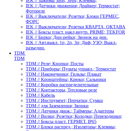
IEK // Зажимы ЗВИ, ЗНИ; Клеммы;
IEK // Датчики движения; Драйвер; Термостат;
Фотореле
IEK // Выключатели; Розетки; Блоки ГЕРМЕС,
ФОРС
IEK // Выключатели; Розетки КВАРТА, ОКТАВА
IEK // Боксы пласт. накл,внутр. PRIME; TEKFOR
IEK // Бирки; Дин-рейки; Звонок на дин.
IEK // Авт.выкл. 1п, 2п, 3п; Диф; УЗО; Выкл-
разъедин.
TDM
TDM
TDM // Реле; Кнопки; Посты
TDM // Приборы; Пульты управл.; Термостат
TDM // Наконечники; Гильзы; Плакат
TDM // Кронштейны; Крюки; Сальники
TDM // Коробки распределительные
TDM // Контакторы, Тепловые реле
TDM // Кабель
TDM // Инструмент; Перчатки; Сумки
TDM // для Заземления; Звонки
TDM // Датчики движ.; Таймеры; Адаптеры
TDM // Вилки; Розетки; Колодки; Переходники;
TDM // Боксы пласт. ГЕРМЕТ. IP65
TDM // Блоки распред.; Изоляторы; Клеммы;