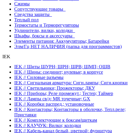
Сжимы
Сопутствующие товары
Средства защиты
Теплый пол
Термостаты и Терморегуляторы
Удлинители, вилки, колодки
Шкафы, боксы и аксессуары
Элементы питания: Аккумуляторы; Батарейки
Элм/Гц НЕТ НАЛИЧИЯ (папка для программистов)
IEK
IEK // Щиты ЩУРН; ЩРН; ЩРВ; ЩМП; ОЩВ
IEK // Шины: соединит; нулевые; в корпусе
IEK // Силовые разъемы
IEK // Сигнальная арматура: Сигн.лампы; Сигн.кнопки
IEK // Светильники; Прожекторы; ДКУ
IEK // Приборы; Реле промежут.; Тестер; Таймер
IEK // Лампы св/д; MR точечные; GX
IEK // Коробки распред.; установочные
IEK // Контакторы; Контакторы в оболочке, Тепл.реле;
Приставки
IEK // Комплектующие к боксам/щиткам
IEK // КАУЧУК: Вилки; колодки
IEK // Кабель-канал белый, цветной; фурнитура