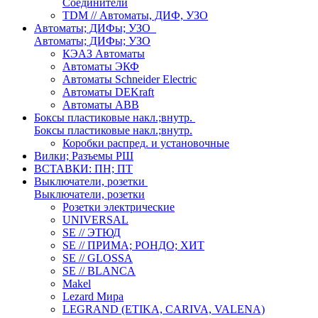
Соединители
TDM // Автоматы, ДИФ, УЗО
Автоматы; ДИФы; УЗО
Автоматы; ДИФы; УЗО
КЭАЗ Автоматы
Автоматы ЭКФ
Автоматы Schneider Electric
Автоматы DEKraft
Автоматы ABB
Боксы пластиковые накл.;внутр.
Боксы пластиковые накл.;внутр.
Коробки распред. и установочные
Вилки; Разъемы РШ
ВСТАВКИ: ПН; ПТ
Выключатели, розетки
Выключатели, розетки
Розетки электрические
UNIVERSAL
SE // ЭТЮД
SE // ПРИМА; РОНДО; ХИТ
SE // GLOSSA
SE // BLANCA
Makel
Lezard Мира
LEGRAND (ETIKA, CARIVA, VALENA)