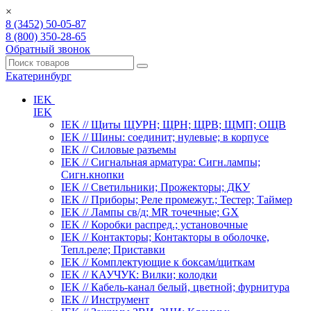
×
8 (3452) 50-05-87
8 (800) 350-28-65
Обратный звонок
Екатеринбург
IEK
IEK
IEK // Щиты ЩУРН; ЩРН; ЩРВ; ЩМП; ОЩВ
IEK // Шины: соединит; нулевые; в корпусе
IEK // Силовые разъемы
IEK // Сигнальная арматура: Сигн.лампы;
Сигн.кнопки
IEK // Светильники; Прожекторы; ДКУ
IEK // Приборы; Реле промежут.; Тестер; Таймер
IEK // Лампы св/д; MR точечные; GX
IEK // Коробки распред.; установочные
IEK // Контакторы; Контакторы в оболочке,
Тепл.реле; Приставки
IEK // Комплектующие к боксам/щиткам
IEK // КАУЧУК: Вилки; колодки
IEK // Кабель-канал белый, цветной; фурнитура
IEK // Инструмент