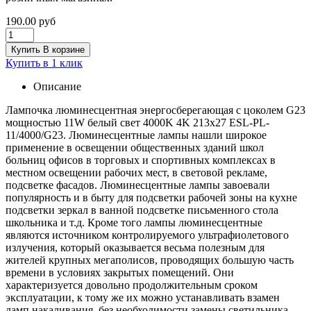
190.00 руб
Купить
В корзине
Купить в 1 клик
Описание
Лампочка люминесцентная энергосберегающая с цоколем G23
мощностью 11W белый свет 4000K 4K 213x27 ESL-PL-
11/4000/G23. Люминесцентные лампы нашли широкое
применение в освещении общественных зданий школ
больниц офисов в торговых и спортивных комплексах в
местном освещении рабочих мест, в световой рекламе,
подсветке фасадов. Люминесцентные лампы завоевали
популярность и в быту для подсветки рабочей зоны на кухне
подсветки зеркал в ванной подсветке письменного стола
школьника и т.д. Кроме того лампы люминесцентные
являются источником контролируемого ультрафиолетового
излучения, который оказывается весьма полезным для
жителей крупных мегаполисов, проводящих большую часть
времени в условиях закрытых помещений. Они
характеризуется довольно продолжительным сроком
эксплуатации, к тому же их можно устанавливать взамен
ламп накаливания, без необходимости замены светильника.