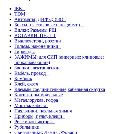
IEK
TDM
Автоматы; ДИФы; УЗО
Боксы пластиковые накл.;внутр.
Вилки; Разъемы РШ
ВСТАВКИ: ПН; ПТ
Выключатели, розетки
Гильзы, наконечники
Гирлянды
ЗАЖИМЫ: для СИП (анкерные; клиновые;
прокалывающие)
Звонки электрические
Кабель, провод
Кембрик
Клей, скотч
Клеммы соединительные,кабельная скрутка
Контакторы модульные
Металлорукав, гофра
Монтаж кабеля
Паяльники, паяльная химия
Приборы, пульт, клещи
Реле и контакторы
Рубильники
Светильники; Лампы; Фонари