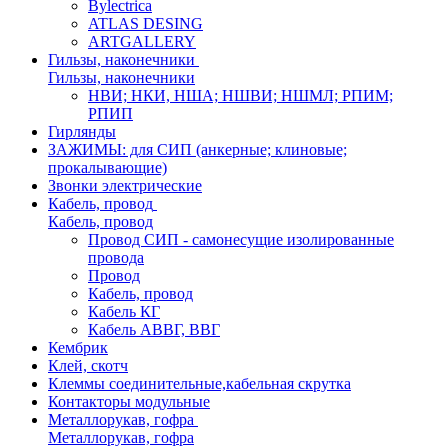
Bylectrica
ATLAS DESING
ARTGALLERY
Гильзы, наконечники
Гильзы, наконечники
НВИ; НКИ, НША; НШВИ; НШМЛ; РПИМ;
РПИП
Гирлянды
ЗАЖИМЫ: для СИП (анкерные; клиновые;
прокалывающие)
Звонки электрические
Кабель, провод
Кабель, провод
Провод СИП - самонесущие изолированные
провода
Провод
Кабель, провод
Кабель КГ
Кабель АВВГ, ВВГ
Кембрик
Клей, скотч
Клеммы соединительные,кабельная скрутка
Контакторы модульные
Металлорукав, гофра
Металлорукав, гофра