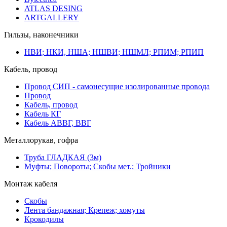
ATLAS DESING
ARTGALLERY
Гильзы, наконечники
НВИ; НКИ, НША; НШВИ; НШМЛ; РПИМ; РПИП
Кабель, провод
Провод СИП - самонесущие изолированные провода
Провод
Кабель, провод
Кабель КГ
Кабель АВВГ, ВВГ
Металлорукав, гофра
Труба ГЛАДКАЯ (3м)
Муфты; Повороты; Скобы мет.; Тройники
Монтаж кабеля
Скобы
Лента бандажная; Крепеж; хомуты
Крокодилы