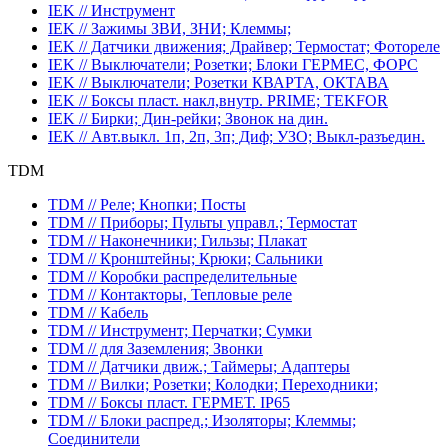
IEK // Инструмент
IEK // Зажимы ЗВИ, ЗНИ; Клеммы;
IEK // Датчики движения; Драйвер; Термостат; Фотореле
IEK // Выключатели; Розетки; Блоки ГЕРМЕС, ФОРС
IEK // Выключатели; Розетки КВАРТА, ОКТАВА
IEK // Боксы пласт. накл,внутр. PRIME; TEKFOR
IEK // Бирки; Дин-рейки; Звонок на дин.
IEK // Авт.выкл. 1п, 2п, 3п; Диф; УЗО; Выкл-разъедин.
TDM
TDM // Реле; Кнопки; Посты
TDM // Приборы; Пульты управл.; Термостат
TDM // Наконечники; Гильзы; Плакат
TDM // Кронштейны; Крюки; Сальники
TDM // Коробки распределительные
TDM // Контакторы, Тепловые реле
TDM // Кабель
TDM // Инструмент; Перчатки; Сумки
TDM // для Заземления; Звонки
TDM // Датчики движ.; Таймеры; Адаптеры
TDM // Вилки; Розетки; Колодки; Переходники;
TDM // Боксы пласт. ГЕРМЕТ. IP65
TDM // Блоки распред.; Изоляторы; Клеммы;
Соединители