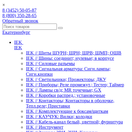
×
8 (3452) 50-05-87
8 (800) 350-28-65
Обратный звонок
Екатеринбург
IEK
IEK
IEK // Щиты ЩУРН; ЩРН; ЩРВ; ЩМП; ОЩВ
IEK // Шины: соединит; нулевые; в корпусе
IEK // Силовые разъемы
IEK // Сигнальная арматура: Сигн.лампы;
Сигн.кнопки
IEK // Светильники; Прожекторы; ДКУ
IEK // Приборы; Реле промежут.; Тестер; Таймер
IEK // Лампы св/д; MR точечные; GX
IEK // Коробки распред.; установочные
IEK // Контакторы; Контакторы в оболочке,
Тепл.реле; Приставки
IEK // Комплектующие к боксам/щиткам
IEK // КАУЧУК: Вилки; колодки
IEK // Кабель-канал белый, цветной; фурнитура
IEK // Инструмент