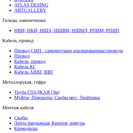
ATLAS DESING
ARTGALLERY
Гильзы, наконечники
НВИ; НКИ, НША; НШВИ; НШМЛ; РПИМ; РПИП
Кабель, провод
Провод СИП - самонесущие изолированные провода
Провод
Кабель, провод
Кабель КГ
Кабель АВВГ, ВВГ
Металлорукав, гофра
Труба ГЛАДКАЯ (3м)
Муфты; Повороты; Скобы мет.; Тройники
Монтаж кабеля
Скобы
Лента бандажная; Крепеж; хомуты
Крокодилы