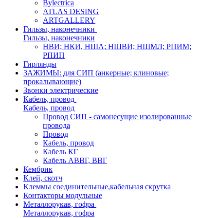
Bylectrica
ATLAS DESING
ARTGALLERY
Гильзы, наконечники
Гильзы, наконечники
НВИ; НКИ, НША; НШВИ; НШМЛ; РПИМ;
РПИП
Гирлянды
ЗАЖИМЫ: для СИП (анкерные; клиновые;
прокалывающие)
Звонки электрические
Кабель, провод
Кабель, провод
Провод СИП - самонесущие изолированные
провода
Провод
Кабель, провод
Кабель КГ
Кабель АВВГ, ВВГ
Кембрик
Клей, скотч
Клеммы соединительные,кабельная скрутка
Контакторы модульные
Металлорукав, гофра
Металлорукав, гофра