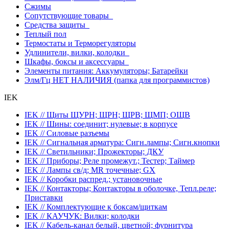
Сжимы
Сопутствующие товары
Средства защиты
Теплый пол
Термостаты и Терморегуляторы
Удлинители, вилки, колодки
Шкафы, боксы и аксессуары
Элементы питания: Аккумуляторы; Батарейки
Элм/Гц НЕТ НАЛИЧИЯ (папка для программистов)
IEK
IEK // Щиты ЩУРН; ЩРН; ЩРВ; ЩМП; ОЩВ
IEK // Шины: соединит; нулевые; в корпусе
IEK // Силовые разъемы
IEK // Сигнальная арматура: Сигн.лампы; Сигн.кнопки
IEK // Светильники; Прожекторы; ДКУ
IEK // Приборы; Реле промежут.; Тестер; Таймер
IEK // Лампы св/д; MR точечные; GX
IEK // Коробки распред.; установочные
IEK // Контакторы; Контакторы в оболочке, Тепл.реле;
Приставки
IEK // Комплектующие к боксам/щиткам
IEK // КАУЧУК: Вилки; колодки
IEK // Кабель-канал белый, цветной; фурнитура