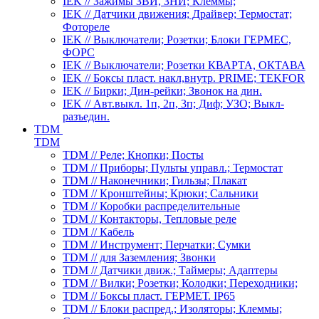
IEK // Зажимы ЗВИ, ЗНИ; Клеммы;
IEK // Датчики движения; Драйвер; Термостат;
Фотореле
IEK // Выключатели; Розетки; Блоки ГЕРМЕС,
ФОРС
IEK // Выключатели; Розетки КВАРТА, ОКТАВА
IEK // Боксы пласт. накл,внутр. PRIME; TEKFOR
IEK // Бирки; Дин-рейки; Звонок на дин.
IEK // Авт.выкл. 1п, 2п, 3п; Диф; УЗО; Выкл-
разъедин.
TDM
TDM
TDM // Реле; Кнопки; Посты
TDM // Приборы; Пульты управл.; Термостат
TDM // Наконечники; Гильзы; Плакат
TDM // Кронштейны; Крюки; Сальники
TDM // Коробки распределительные
TDM // Контакторы, Тепловые реле
TDM // Кабель
TDM // Инструмент; Перчатки; Сумки
TDM // для Заземления; Звонки
TDM // Датчики движ.; Таймеры; Адаптеры
TDM // Вилки; Розетки; Колодки; Переходники;
TDM // Боксы пласт. ГЕРМЕТ. IP65
TDM // Блоки распред.; Изоляторы; Клеммы;