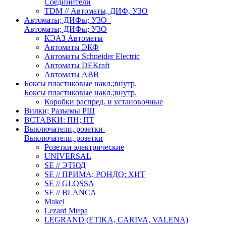
Соединители
TDM // Автоматы, ДИФ, УЗО
Автоматы; ДИФы; УЗО
Автоматы; ДИФы; УЗО
КЭАЗ Автоматы
Автоматы ЭКФ
Автоматы Schneider Electric
Автоматы DEKraft
Автоматы ABB
Боксы пластиковые накл.;внутр.
Боксы пластиковые накл.;внутр.
Коробки распред. и установочные
Вилки; Разъемы РШ
ВСТАВКИ: ПН; ПТ
Выключатели, розетки
Выключатели, розетки
Розетки электрические
UNIVERSAL
SE // ЭТЮД
SE // ПРИМА; РОНДО; ХИТ
SE // GLOSSA
SE // BLANCA
Makel
Lezard Мира
LEGRAND (ETIKA, CARIVA, VALENA)