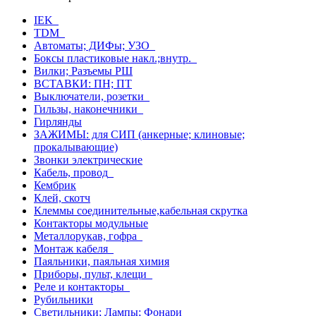
IEK
TDM
Автоматы; ДИФы; УЗО
Боксы пластиковые накл.;внутр.
Вилки; Разъемы РШ
ВСТАВКИ: ПН; ПТ
Выключатели, розетки
Гильзы, наконечники
Гирлянды
ЗАЖИМЫ: для СИП (анкерные; клиновые;
прокалывающие)
Звонки электрические
Кабель, провод
Кембрик
Клей, скотч
Клеммы соединительные,кабельная скрутка
Контакторы модульные
Металлорукав, гофра
Монтаж кабеля
Паяльники, паяльная химия
Приборы, пульт, клещи
Реле и контакторы
Рубильники
Светильники; Лампы; Фонари