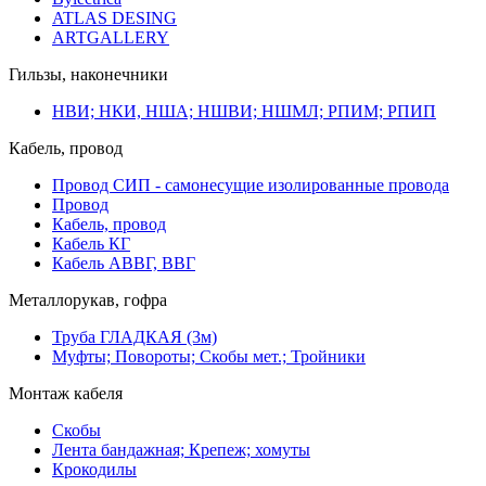
ATLAS DESING
ARTGALLERY
Гильзы, наконечники
НВИ; НКИ, НША; НШВИ; НШМЛ; РПИМ; РПИП
Кабель, провод
Провод СИП - самонесущие изолированные провода
Провод
Кабель, провод
Кабель КГ
Кабель АВВГ, ВВГ
Металлорукав, гофра
Труба ГЛАДКАЯ (3м)
Муфты; Повороты; Скобы мет.; Тройники
Монтаж кабеля
Скобы
Лента бандажная; Крепеж; хомуты
Крокодилы