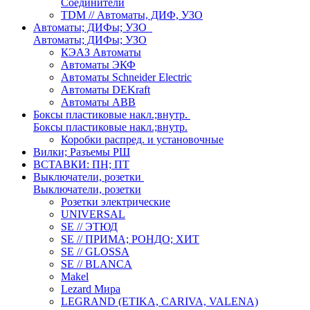
Соединители
TDM // Автоматы, ДИФ, УЗО
Автоматы; ДИФы; УЗО
Автоматы; ДИФы; УЗО
КЭАЗ Автоматы
Автоматы ЭКФ
Автоматы Schneider Electric
Автоматы DEKraft
Автоматы ABB
Боксы пластиковые накл.;внутр.
Боксы пластиковые накл.;внутр.
Коробки распред. и установочные
Вилки; Разъемы РШ
ВСТАВКИ: ПН; ПТ
Выключатели, розетки
Выключатели, розетки
Розетки электрические
UNIVERSAL
SE // ЭТЮД
SE // ПРИМА; РОНДО; ХИТ
SE // GLOSSA
SE // BLANCA
Makel
Lezard Мира
LEGRAND (ETIKA, CARIVA, VALENA)