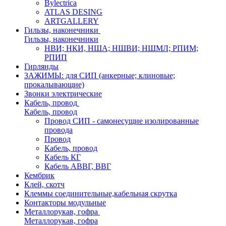
Bylectrica
ATLAS DESING
ARTGALLERY
Гильзы, наконечники
Гильзы, наконечники
НВИ; НКИ, НША; НШВИ; НШМЛ; РПИМ;
РПИП
Гирлянды
ЗАЖИМЫ: для СИП (анкерные; клиновые;
прокалывающие)
Звонки электрические
Кабель, провод
Кабель, провод
Провод СИП - самонесущие изолированные
провода
Провод
Кабель, провод
Кабель КГ
Кабель АВВГ, ВВГ
Кембрик
Клей, скотч
Клеммы соединительные,кабельная скрутка
Контакторы модульные
Металлорукав, гофра
Металлорукав, гофра