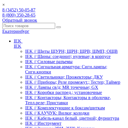
×
8 (3452) 50-05-87
8 (800) 350-28-65
Обратный звонок
Екатеринбург
IEK
IEK
IEK // Щиты ЩУРН; ЩРН; ЩРВ; ЩМП; ОЩВ
IEK // Шины: соединит; нулевые; в корпусе
IEK // Силовые разъемы
IEK // Сигнальная арматура: Сигн.лампы;
Сигн.кнопки
IEK // Светильники; Прожекторы; ДКУ
IEK // Приборы; Реле промежут.; Тестер; Таймер
IEK // Лампы св/д; MR точечные; GX
IEK // Коробки распред.; установочные
IEK // Контакторы; Контакторы в оболочке,
Тепл.реле; Приставки
IEK // Комплектующие к боксам/щиткам
IEK // КАУЧУК: Вилки; колодки
IEK // Кабель-канал белый, цветной; фурнитура
IEK // Инструмент