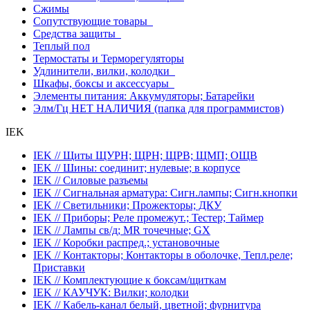
Сжимы
Сопутствующие товары
Средства защиты
Теплый пол
Термостаты и Терморегуляторы
Удлинители, вилки, колодки
Шкафы, боксы и аксессуары
Элементы питания: Аккумуляторы; Батарейки
Элм/Гц НЕТ НАЛИЧИЯ (папка для программистов)
IEK
IEK // Щиты ЩУРН; ЩРН; ЩРВ; ЩМП; ОЩВ
IEK // Шины: соединит; нулевые; в корпусе
IEK // Силовые разъемы
IEK // Сигнальная арматура: Сигн.лампы; Сигн.кнопки
IEK // Светильники; Прожекторы; ДКУ
IEK // Приборы; Реле промежут.; Тестер; Таймер
IEK // Лампы св/д; MR точечные; GX
IEK // Коробки распред.; установочные
IEK // Контакторы; Контакторы в оболочке, Тепл.реле;
Приставки
IEK // Комплектующие к боксам/щиткам
IEK // КАУЧУК: Вилки; колодки
IEK // Кабель-канал белый, цветной; фурнитура