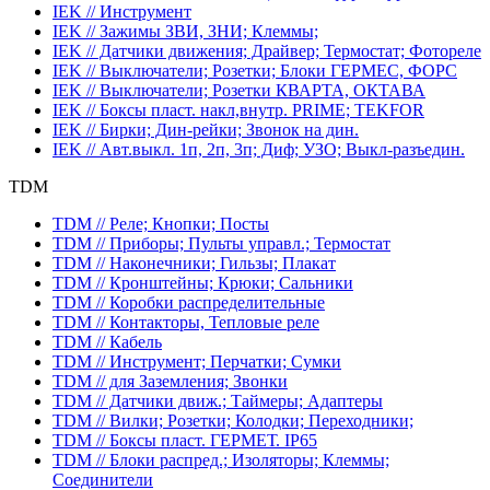
IEK // Инструмент
IEK // Зажимы ЗВИ, ЗНИ; Клеммы;
IEK // Датчики движения; Драйвер; Термостат; Фотореле
IEK // Выключатели; Розетки; Блоки ГЕРМЕС, ФОРС
IEK // Выключатели; Розетки КВАРТА, ОКТАВА
IEK // Боксы пласт. накл,внутр. PRIME; TEKFOR
IEK // Бирки; Дин-рейки; Звонок на дин.
IEK // Авт.выкл. 1п, 2п, 3п; Диф; УЗО; Выкл-разъедин.
TDM
TDM // Реле; Кнопки; Посты
TDM // Приборы; Пульты управл.; Термостат
TDM // Наконечники; Гильзы; Плакат
TDM // Кронштейны; Крюки; Сальники
TDM // Коробки распределительные
TDM // Контакторы, Тепловые реле
TDM // Кабель
TDM // Инструмент; Перчатки; Сумки
TDM // для Заземления; Звонки
TDM // Датчики движ.; Таймеры; Адаптеры
TDM // Вилки; Розетки; Колодки; Переходники;
TDM // Боксы пласт. ГЕРМЕТ. IP65
TDM // Блоки распред.; Изоляторы; Клеммы;
Соединители