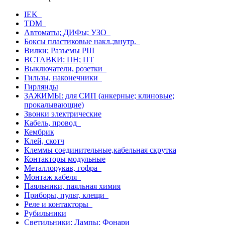
IEK
TDM
Автоматы; ДИФы; УЗО
Боксы пластиковые накл.;внутр.
Вилки; Разъемы РШ
ВСТАВКИ: ПН; ПТ
Выключатели, розетки
Гильзы, наконечники
Гирлянды
ЗАЖИМЫ: для СИП (анкерные; клиновые;
прокалывающие)
Звонки электрические
Кабель, провод
Кембрик
Клей, скотч
Клеммы соединительные,кабельная скрутка
Контакторы модульные
Металлорукав, гофра
Монтаж кабеля
Паяльники, паяльная химия
Приборы, пульт, клещи
Реле и контакторы
Рубильники
Светильники; Лампы; Фонари