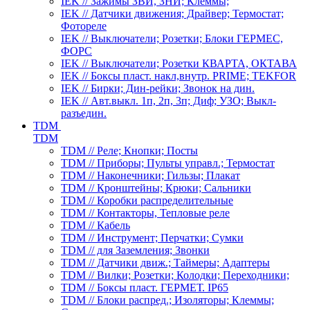
IEK // Зажимы ЗВИ, ЗНИ; Клеммы;
IEK // Датчики движения; Драйвер; Термостат;
Фотореле
IEK // Выключатели; Розетки; Блоки ГЕРМЕС,
ФОРС
IEK // Выключатели; Розетки КВАРТА, ОКТАВА
IEK // Боксы пласт. накл,внутр. PRIME; TEKFOR
IEK // Бирки; Дин-рейки; Звонок на дин.
IEK // Авт.выкл. 1п, 2п, 3п; Диф; УЗО; Выкл-
разъедин.
TDM
TDM
TDM // Реле; Кнопки; Посты
TDM // Приборы; Пульты управл.; Термостат
TDM // Наконечники; Гильзы; Плакат
TDM // Кронштейны; Крюки; Сальники
TDM // Коробки распределительные
TDM // Контакторы, Тепловые реле
TDM // Кабель
TDM // Инструмент; Перчатки; Сумки
TDM // для Заземления; Звонки
TDM // Датчики движ.; Таймеры; Адаптеры
TDM // Вилки; Розетки; Колодки; Переходники;
TDM // Боксы пласт. ГЕРМЕТ. IP65
TDM // Блоки распред.; Изоляторы; Клеммы;