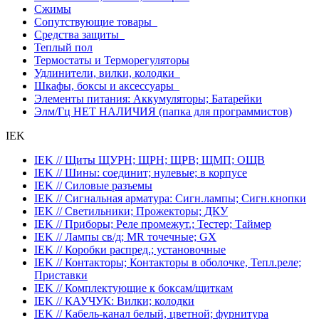
Сжимы
Сопутствующие товары
Средства защиты
Теплый пол
Термостаты и Терморегуляторы
Удлинители, вилки, колодки
Шкафы, боксы и аксессуары
Элементы питания: Аккумуляторы; Батарейки
Элм/Гц НЕТ НАЛИЧИЯ (папка для программистов)
IEK
IEK // Щиты ЩУРН; ЩРН; ЩРВ; ЩМП; ОЩВ
IEK // Шины: соединит; нулевые; в корпусе
IEK // Силовые разъемы
IEK // Сигнальная арматура: Сигн.лампы; Сигн.кнопки
IEK // Светильники; Прожекторы; ДКУ
IEK // Приборы; Реле промежут.; Тестер; Таймер
IEK // Лампы св/д; MR точечные; GX
IEK // Коробки распред.; установочные
IEK // Контакторы; Контакторы в оболочке, Тепл.реле;
Приставки
IEK // Комплектующие к боксам/щиткам
IEK // КАУЧУК: Вилки; колодки
IEK // Кабель-канал белый, цветной; фурнитура