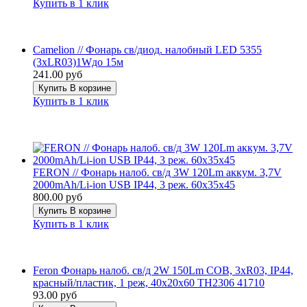
Купить в 1 клик
Camelion // Фонарь св/диод. налобный LED 5355
(3xLR03)1Wдо 15м
241.00 руб
Купить
В корзине
Купить в 1 клик
FERON // Фонарь налоб. св/д 3W 120Lm аккум. 3,7V
2000mAh/Li-ion USB IP44, 3 реж. 60x35x45
800.00 руб
Купить
В корзине
Купить в 1 клик
Feron Фонарь налоб. св/д 2W 150Lm COB, 3xR03, IP44,
красный/пластик, 1 реж, 40x20x60 TH2306 41710
93.00 руб