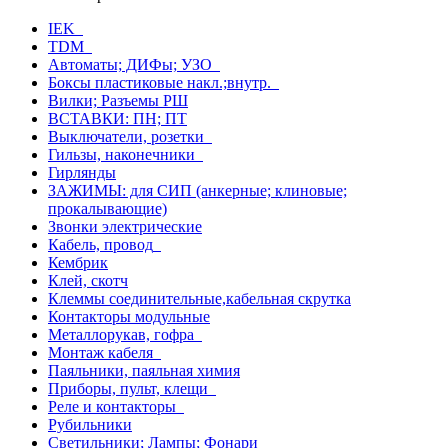
IEK
TDM
Автоматы; ДИФы; УЗО
Боксы пластиковые накл.;внутр.
Вилки; Разъемы РШ
ВСТАВКИ: ПН; ПТ
Выключатели, розетки
Гильзы, наконечники
Гирлянды
ЗАЖИМЫ: для СИП (анкерные; клиновые;
прокалывающие)
Звонки электрические
Кабель, провод
Кембрик
Клей, скотч
Клеммы соединительные,кабельная скрутка
Контакторы модульные
Металлорукав, гофра
Монтаж кабеля
Паяльники, паяльная химия
Приборы, пульт, клещи
Реле и контакторы
Рубильники
Светильники; Лампы; Фонари