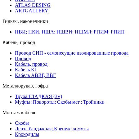
ATLAS DESING
ARTGALLERY
Гильзы, наконечники
НВИ; НКИ, НША; НШВИ; НШМЛ; РПИМ; РПИП
Кабель, провод
Провод СИП - самонесущие изолированные провода
Провод
Кабель, провод
Кабель КГ
Кабель АВВГ, ВВГ
Металлорукав, гофра
Труба ГЛАДКАЯ (3м)
Муфты; Повороты; Скобы мет.; Тройники
Монтаж кабеля
Скобы
Лента бандажная; Крепеж; хомуты
Крокодилы