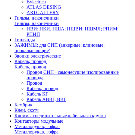
Bylectrica
ATLAS DESING
ARTGALLERY
Гильзы, наконечники
Гильзы, наконечники
НВИ; НКИ, НША; НШВИ; НШМЛ; РПИМ;
РПИП
Гирлянды
ЗАЖИМЫ: для СИП (анкерные; клиновые;
прокалывающие)
Звонки электрические
Кабель, провод
Кабель, провод
Провод СИП - самонесущие изолированные
провода
Провод
Кабель, провод
Кабель КГ
Кабель АВВГ, ВВГ
Кембрик
Клей, скотч
Клеммы соединительные,кабельная скрутка
Контакторы модульные
Металлорукав, гофра
Металлорукав, гофра