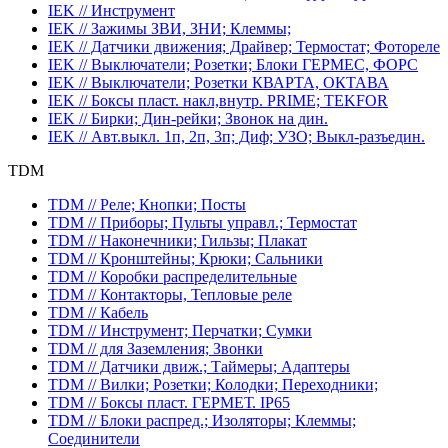
IEK // Инструмент
IEK // Зажимы ЗВИ, ЗНИ; Клеммы;
IEK // Датчики движения; Драйвер; Термостат; Фотореле
IEK // Выключатели; Розетки; Блоки ГЕРМЕС, ФОРС
IEK // Выключатели; Розетки КВАРТА, ОКТАВА
IEK // Боксы пласт. накл,внутр. PRIME; TEKFOR
IEK // Бирки; Дин-рейки; Звонок на дин.
IEK // Авт.выкл. 1п, 2п, 3п; Диф; УЗО; Выкл-разъедин.
TDM
TDM // Реле; Кнопки; Посты
TDM // Приборы; Пульты управл.; Термостат
TDM // Наконечники; Гильзы; Плакат
TDM // Кронштейны; Крюки; Сальники
TDM // Коробки распределительные
TDM // Контакторы, Тепловые реле
TDM // Кабель
TDM // Инструмент; Перчатки; Сумки
TDM // для Заземления; Звонки
TDM // Датчики движ.; Таймеры; Адаптеры
TDM // Вилки; Розетки; Колодки; Переходники;
TDM // Боксы пласт. ГЕРМЕТ. IP65
TDM // Блоки распред.; Изоляторы; Клеммы;
Соединители