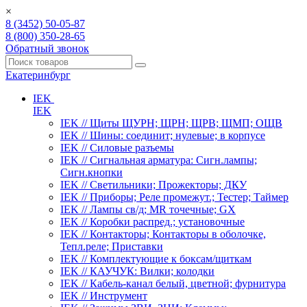
×
8 (3452) 50-05-87
8 (800) 350-28-65
Обратный звонок
Екатеринбург
IEK
IEK
IEK // Щиты ЩУРН; ЩРН; ЩРВ; ЩМП; ОЩВ
IEK // Шины: соединит; нулевые; в корпусе
IEK // Силовые разъемы
IEK // Сигнальная арматура: Сигн.лампы;
Сигн.кнопки
IEK // Светильники; Прожекторы; ДКУ
IEK // Приборы; Реле промежут.; Тестер; Таймер
IEK // Лампы св/д; MR точечные; GX
IEK // Коробки распред.; установочные
IEK // Контакторы; Контакторы в оболочке,
Тепл.реле; Приставки
IEK // Комплектующие к боксам/щиткам
IEK // КАУЧУК: Вилки; колодки
IEK // Кабель-канал белый, цветной; фурнитура
IEK // Инструмент