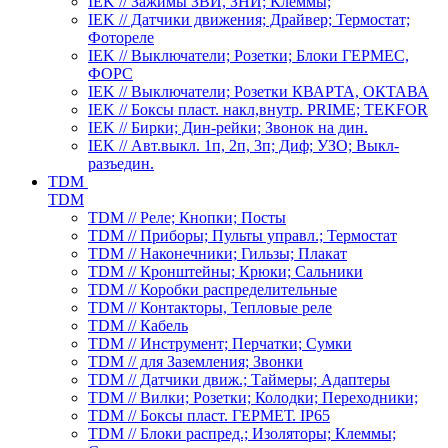
IEK // Зажимы ЗВИ, ЗНИ; Клеммы;
IEK // Датчики движения; Драйвер; Термостат;
Фотореле
IEK // Выключатели; Розетки; Блоки ГЕРМЕС,
ФОРС
IEK // Выключатели; Розетки КВАРТА, ОКТАВА
IEK // Боксы пласт. накл,внутр. PRIME; TEKFOR
IEK // Бирки; Дин-рейки; Звонок на дин.
IEK // Авт.выкл. 1п, 2п, 3п; Диф; УЗО; Выкл-
разъедин.
TDM
TDM
TDM // Реле; Кнопки; Посты
TDM // Приборы; Пульты управл.; Термостат
TDM // Наконечники; Гильзы; Плакат
TDM // Кронштейны; Крюки; Сальники
TDM // Коробки распределительные
TDM // Контакторы, Тепловые реле
TDM // Кабель
TDM // Инструмент; Перчатки; Сумки
TDM // для Заземления; Звонки
TDM // Датчики движ.; Таймеры; Адаптеры
TDM // Вилки; Розетки; Колодки; Переходники;
TDM // Боксы пласт. ГЕРМЕТ. IP65
TDM // Блоки распред.; Изоляторы; Клеммы;