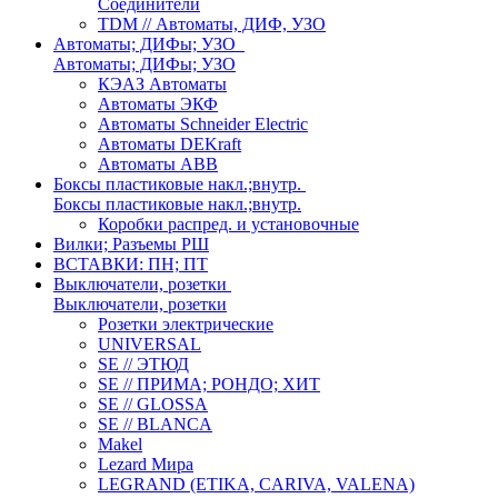
Соединители
TDM // Автоматы, ДИФ, УЗО
Автоматы; ДИФы; УЗО
Автоматы; ДИФы; УЗО
КЭАЗ Автоматы
Автоматы ЭКФ
Автоматы Schneider Electric
Автоматы DEKraft
Автоматы ABB
Боксы пластиковые накл.;внутр.
Боксы пластиковые накл.;внутр.
Коробки распред. и установочные
Вилки; Разъемы РШ
ВСТАВКИ: ПН; ПТ
Выключатели, розетки
Выключатели, розетки
Розетки электрические
UNIVERSAL
SE // ЭТЮД
SE // ПРИМА; РОНДО; ХИТ
SE // GLOSSA
SE // BLANCA
Makel
Lezard Мира
LEGRAND (ETIKA, CARIVA, VALENA)