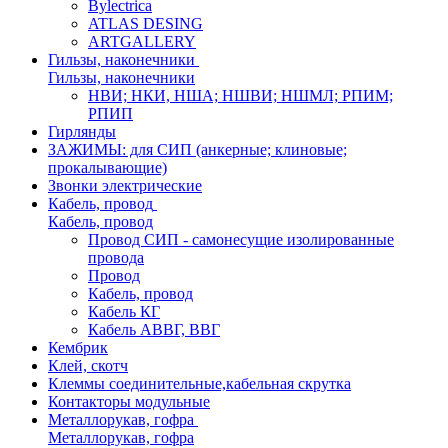
Bylectrica
ATLAS DESING
ARTGALLERY
Гильзы, наконечники
Гильзы, наконечники
НВИ; НКИ, НША; НШВИ; НШМЛ; РПИМ;
РПИП
Гирлянды
ЗАЖИМЫ: для СИП (анкерные; клиновые;
прокалывающие)
Звонки электрические
Кабель, провод
Кабель, провод
Провод СИП - самонесущие изолированные
провода
Провод
Кабель, провод
Кабель КГ
Кабель АВВГ, ВВГ
Кембрик
Клей, скотч
Клеммы соединительные,кабельная скрутка
Контакторы модульные
Металлорукав, гофра
Металлорукав, гофра