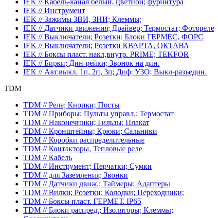
IEK // Кабель-канал белый, цветной; фурнитура
IEK // Инструмент
IEK // Зажимы ЗВИ, ЗНИ; Клеммы;
IEK // Датчики движения; Драйвер; Термостат; Фотореле
IEK // Выключатели; Розетки; Блоки ГЕРМЕС, ФОРС
IEK // Выключатели; Розетки КВАРТА, ОКТАВА
IEK // Боксы пласт. накл,внутр. PRIME; TEKFOR
IEK // Бирки; Дин-рейки; Звонок на дин.
IEK // Авт.выкл. 1п, 2п, 3п; Диф; УЗО; Выкл-разъедин.
TDM
TDM // Реле; Кнопки; Посты
TDM // Приборы; Пульты управл.; Термостат
TDM // Наконечники; Гильзы; Плакат
TDM // Кронштейны; Крюки; Сальники
TDM // Коробки распределительные
TDM // Контакторы, Тепловые реле
TDM // Кабель
TDM // Инструмент; Перчатки; Сумки
TDM // для Заземления; Звонки
TDM // Датчики движ.; Таймеры; Адаптеры
TDM // Вилки; Розетки; Колодки; Переходники;
TDM // Боксы пласт. ГЕРМЕТ. IP65
TDM // Блоки распред.; Изоляторы; Клеммы;