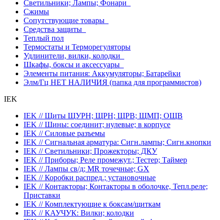
Светильники; Лампы; Фонари
Сжимы
Сопутствующие товары
Средства защиты
Теплый пол
Термостаты и Терморегуляторы
Удлинители, вилки, колодки
Шкафы, боксы и аксессуары
Элементы питания: Аккумуляторы; Батарейки
Элм/Гц НЕТ НАЛИЧИЯ (папка для программистов)
IEK
IEK // Щиты ЩУРН; ЩРН; ЩРВ; ЩМП; ОЩВ
IEK // Шины: соединит; нулевые; в корпусе
IEK // Силовые разъемы
IEK // Сигнальная арматура: Сигн.лампы; Сигн.кнопки
IEK // Светильники; Прожекторы; ДКУ
IEK // Приборы; Реле промежут.; Тестер; Таймер
IEK // Лампы св/д; MR точечные; GX
IEK // Коробки распред.; установочные
IEK // Контакторы; Контакторы в оболочке, Тепл.реле;
Приставки
IEK // Комплектующие к боксам/щиткам
IEK // КАУЧУК: Вилки; колодки