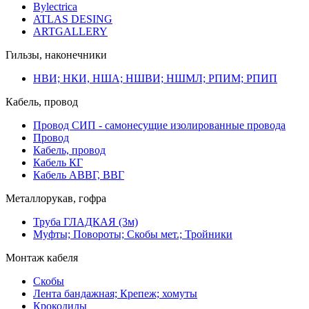
Bylectrica
ATLAS DESING
ARTGALLERY
Гильзы, наконечники
НВИ; НКИ, НША; НШВИ; НШМЛ; РПИМ; РПИП
Кабель, провод
Провод СИП - самонесущие изолированные провода
Провод
Кабель, провод
Кабель КГ
Кабель АВВГ, ВВГ
Металлорукав, гофра
Труба ГЛАДКАЯ (3м)
Муфты; Повороты; Скобы мет.; Тройники
Монтаж кабеля
Скобы
Лента бандажная; Крепеж; хомуты
Крокодилы