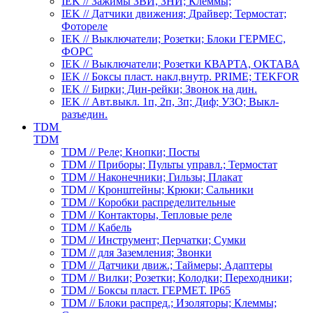
IEK // Зажимы ЗВИ, ЗНИ; Клеммы;
IEK // Датчики движения; Драйвер; Термостат;
Фотореле
IEK // Выключатели; Розетки; Блоки ГЕРМЕС,
ФОРС
IEK // Выключатели; Розетки КВАРТА, ОКТАВА
IEK // Боксы пласт. накл,внутр. PRIME; TEKFOR
IEK // Бирки; Дин-рейки; Звонок на дин.
IEK // Авт.выкл. 1п, 2п, 3п; Диф; УЗО; Выкл-
разъедин.
TDM
TDM
TDM // Реле; Кнопки; Посты
TDM // Приборы; Пульты управл.; Термостат
TDM // Наконечники; Гильзы; Плакат
TDM // Кронштейны; Крюки; Сальники
TDM // Коробки распределительные
TDM // Контакторы, Тепловые реле
TDM // Кабель
TDM // Инструмент; Перчатки; Сумки
TDM // для Заземления; Звонки
TDM // Датчики движ.; Таймеры; Адаптеры
TDM // Вилки; Розетки; Колодки; Переходники;
TDM // Боксы пласт. ГЕРМЕТ. IP65
TDM // Блоки распред.; Изоляторы; Клеммы;