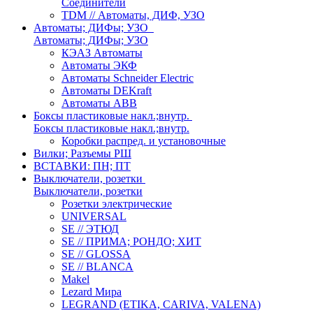
Соединители
TDM // Автоматы, ДИФ, УЗО
Автоматы; ДИФы; УЗО
Автоматы; ДИФы; УЗО
КЭАЗ Автоматы
Автоматы ЭКФ
Автоматы Schneider Electric
Автоматы DEKraft
Автоматы ABB
Боксы пластиковые накл.;внутр.
Боксы пластиковые накл.;внутр.
Коробки распред. и установочные
Вилки; Разъемы РШ
ВСТАВКИ: ПН; ПТ
Выключатели, розетки
Выключатели, розетки
Розетки электрические
UNIVERSAL
SE // ЭТЮД
SE // ПРИМА; РОНДО; ХИТ
SE // GLOSSA
SE // BLANCA
Makel
Lezard Мира
LEGRAND (ETIKA, CARIVA, VALENA)