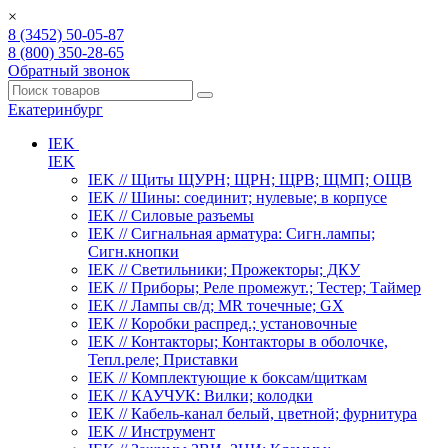
×
8 (3452) 50-05-87
8 (800) 350-28-65
Обратный звонок
Екатеринбург
IEK
IEK
IEK // Щиты ЩУРН; ЩРН; ЩРВ; ЩМП; ОЩВ
IEK // Шины: соединит; нулевые; в корпусе
IEK // Силовые разъемы
IEK // Сигнальная арматура: Сигн.лампы;
Сигн.кнопки
IEK // Светильники; Прожекторы; ДКУ
IEK // Приборы; Реле промежут.; Тестер; Таймер
IEK // Лампы св/д; MR точечные; GX
IEK // Коробки распред.; установочные
IEK // Контакторы; Контакторы в оболочке,
Тепл.реле; Приставки
IEK // Комплектующие к боксам/щиткам
IEK // КАУЧУК: Вилки; колодки
IEK // Кабель-канал белый, цветной; фурнитура
IEK // Инструмент