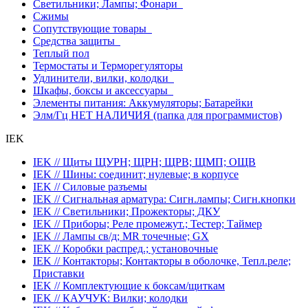
Светильники; Лампы; Фонари
Сжимы
Сопутствующие товары
Средства защиты
Теплый пол
Термостаты и Терморегуляторы
Удлинители, вилки, колодки
Шкафы, боксы и аксессуары
Элементы питания: Аккумуляторы; Батарейки
Элм/Гц НЕТ НАЛИЧИЯ (папка для программистов)
IEK
IEK // Щиты ЩУРН; ЩРН; ЩРВ; ЩМП; ОЩВ
IEK // Шины: соединит; нулевые; в корпусе
IEK // Силовые разъемы
IEK // Сигнальная арматура: Сигн.лампы; Сигн.кнопки
IEK // Светильники; Прожекторы; ДКУ
IEK // Приборы; Реле промежут.; Тестер; Таймер
IEK // Лампы св/д; MR точечные; GX
IEK // Коробки распред.; установочные
IEK // Контакторы; Контакторы в оболочке, Тепл.реле;
Приставки
IEK // Комплектующие к боксам/щиткам
IEK // КАУЧУК: Вилки; колодки