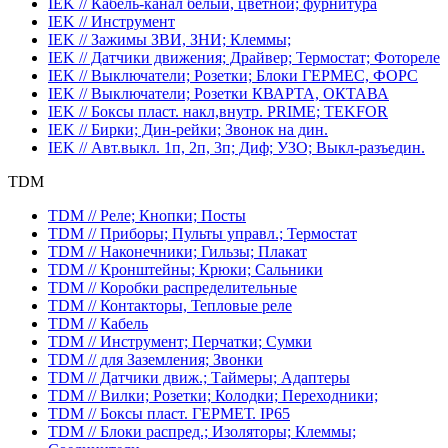
IEK // Кабель-канал белый, цветной; фурнитура
IEK // Инструмент
IEK // Зажимы ЗВИ, ЗНИ; Клеммы;
IEK // Датчики движения; Драйвер; Термостат; Фотореле
IEK // Выключатели; Розетки; Блоки ГЕРМЕС, ФОРС
IEK // Выключатели; Розетки КВАРТА, ОКТАВА
IEK // Боксы пласт. накл,внутр. PRIME; TEKFOR
IEK // Бирки; Дин-рейки; Звонок на дин.
IEK // Авт.выкл. 1п, 2п, 3п; Диф; УЗО; Выкл-разъедин.
TDM
TDM // Реле; Кнопки; Посты
TDM // Приборы; Пульты управл.; Термостат
TDM // Наконечники; Гильзы; Плакат
TDM // Кронштейны; Крюки; Сальники
TDM // Коробки распределительные
TDM // Контакторы, Тепловые реле
TDM // Кабель
TDM // Инструмент; Перчатки; Сумки
TDM // для Заземления; Звонки
TDM // Датчики движ.; Таймеры; Адаптеры
TDM // Вилки; Розетки; Колодки; Переходники;
TDM // Боксы пласт. ГЕРМЕТ. IP65
TDM // Блоки распред.; Изоляторы; Клеммы;