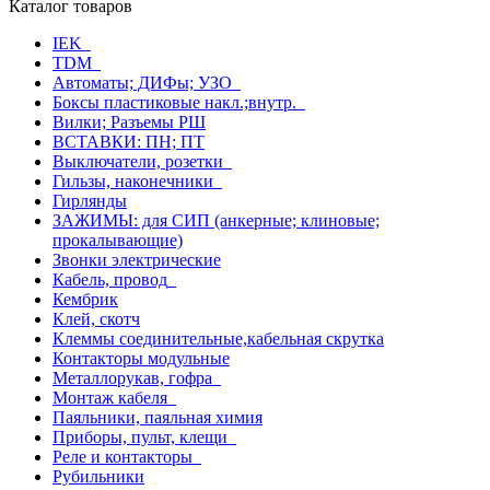
Каталог товаров
IEK
TDM
Автоматы; ДИФы; УЗО
Боксы пластиковые накл.;внутр.
Вилки; Разъемы РШ
ВСТАВКИ: ПН; ПТ
Выключатели, розетки
Гильзы, наконечники
Гирлянды
ЗАЖИМЫ: для СИП (анкерные; клиновые;
прокалывающие)
Звонки электрические
Кабель, провод
Кембрик
Клей, скотч
Клеммы соединительные,кабельная скрутка
Контакторы модульные
Металлорукав, гофра
Монтаж кабеля
Паяльники, паяльная химия
Приборы, пульт, клещи
Реле и контакторы
Рубильники