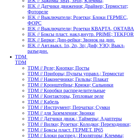
IEK // Зажимы ЗВИ, ЗНИ; Клеммы;
IEK // Датчики движения; Драйвер; Термостат;
Фотореле
IEK // Выключатели; Розетки; Блоки ГЕРМЕС,
ФОРС
IEK // Выключатели; Розетки КВАРТА, ОКТАВА
IEK // Боксы пласт. накл,внутр. PRIME; TEKFOR
IEK // Бирки; Дин-рейки; Звонок на дин.
IEK // Авт.выкл. 1п, 2п, 3п; Диф; УЗО; Выкл-
разъедин.
TDM
TDM
TDM // Реле; Кнопки; Посты
TDM // Приборы; Пульты управл.; Термостат
TDM // Наконечники; Гильзы; Плакат
TDM // Кронштейны; Крюки; Сальники
TDM // Коробки распределительные
TDM // Контакторы, Тепловые реле
TDM // Кабель
TDM // Инструмент; Перчатки; Сумки
TDM // для Заземления; Звонки
TDM // Датчики движ.; Таймеры; Адаптеры
TDM // Вилки; Розетки; Колодки; Переходники;
TDM // Боксы пласт. ГЕРМЕТ. IP65
TDM // Блоки распред.; Изоляторы; Клеммы;