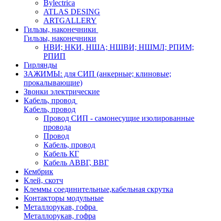
Bylectrica
ATLAS DESING
ARTGALLERY
Гильзы, наконечники
Гильзы, наконечники
НВИ; НКИ, НША; НШВИ; НШМЛ; РПИМ;
РПИП
Гирлянды
ЗАЖИМЫ: для СИП (анкерные; клиновые;
прокалывающие)
Звонки электрические
Кабель, провод
Кабель, провод
Провод СИП - самонесущие изолированные
провода
Провод
Кабель, провод
Кабель КГ
Кабель АВВГ, ВВГ
Кембрик
Клей, скотч
Клеммы соединительные,кабельная скрутка
Контакторы модульные
Металлорукав, гофра
Металлорукав, гофра