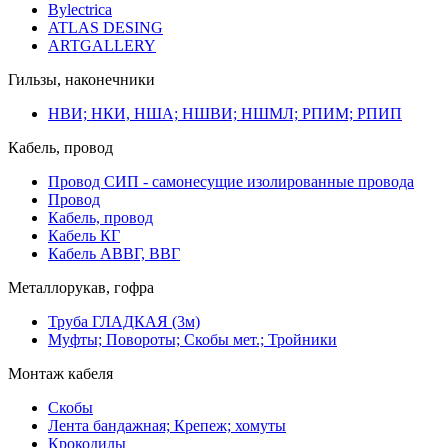
Bylectrica
ATLAS DESING
ARTGALLERY
Гильзы, наконечники
НВИ; НКИ, НША; НШВИ; НШМЛ; РПИМ; РПИП
Кабель, провод
Провод СИП - самонесущие изолированные провода
Провод
Кабель, провод
Кабель КГ
Кабель АВВГ, ВВГ
Металлорукав, гофра
Труба ГЛАДКАЯ (3м)
Муфты; Повороты; Скобы мет.; Тройники
Монтаж кабеля
Скобы
Лента бандажная; Крепеж; хомуты
Крокодилы