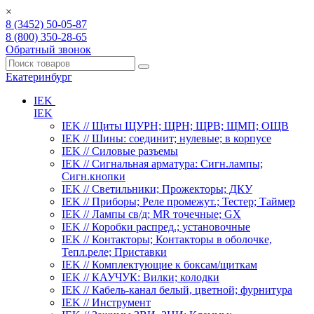
×
8 (3452) 50-05-87
8 (800) 350-28-65
Обратный звонок
Екатеринбург
IEK
IEK
IEK // Щиты ЩУРН; ЩРН; ЩРВ; ЩМП; ОЩВ
IEK // Шины: соединит; нулевые; в корпусе
IEK // Силовые разъемы
IEK // Сигнальная арматура: Сигн.лампы;
Сигн.кнопки
IEK // Светильники; Прожекторы; ДКУ
IEK // Приборы; Реле промежут.; Тестер; Таймер
IEK // Лампы св/д; MR точечные; GX
IEK // Коробки распред.; установочные
IEK // Контакторы; Контакторы в оболочке,
Тепл.реле; Приставки
IEK // Комплектующие к боксам/щиткам
IEK // КАУЧУК: Вилки; колодки
IEK // Кабель-канал белый, цветной; фурнитура
IEK // Инструмент