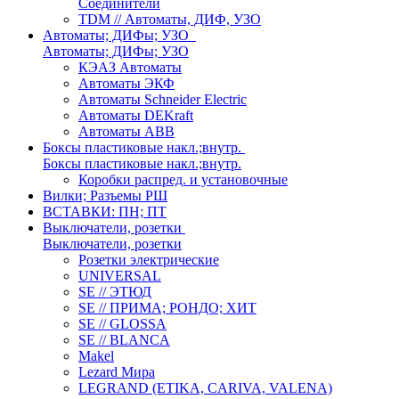
Соединители
TDM // Автоматы, ДИФ, УЗО
Автоматы; ДИФы; УЗО
Автоматы; ДИФы; УЗО
КЭАЗ Автоматы
Автоматы ЭКФ
Автоматы Schneider Electric
Автоматы DEKraft
Автоматы ABB
Боксы пластиковые накл.;внутр.
Боксы пластиковые накл.;внутр.
Коробки распред. и установочные
Вилки; Разъемы РШ
ВСТАВКИ: ПН; ПТ
Выключатели, розетки
Выключатели, розетки
Розетки электрические
UNIVERSAL
SE // ЭТЮД
SE // ПРИМА; РОНДО; ХИТ
SE // GLOSSA
SE // BLANCA
Makel
Lezard Мира
LEGRAND (ETIKA, CARIVA, VALENA)