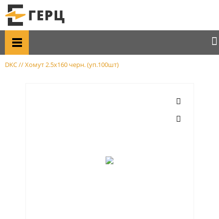
Главная
Каталог товаров
Монтаж кабеля
Лента бандажная; Крепеж; хомуты
DKC // Хомут 2.5х160 черн. (уп.100шт)