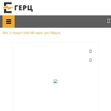
Главная
Каталог товаров
Монтаж кабеля
Лента бандажная; Крепеж; хомуты
DKC // Хомут 3.6х140 черн. (уп.100шт)