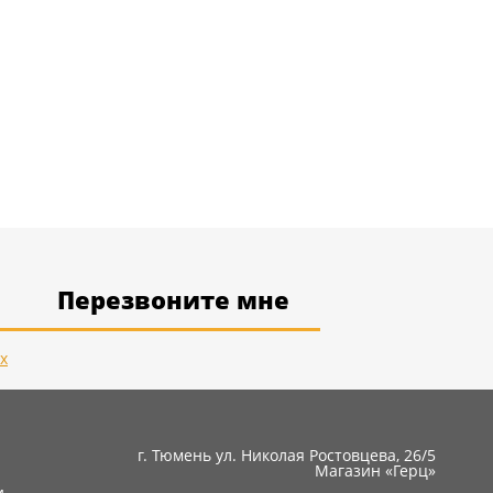
Перезвоните мне
х
г. Тюмень ул. Николая Ростовцева, 26/5
Магазин «Герц»
и