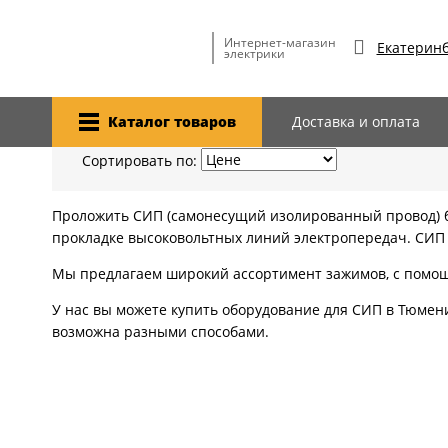
Главная
Каталог товаров
Монтаж кабеля
оборудование дл
Интернет-магазин
Екатеринб
электрики
ОБОРУДОВАНИЕ ДЛЯ СИ
Каталог товаров
Доставка и оплата
Сортировать по:
Проложить СИП (самонесущий изолированный провод) бе
прокладке высоковольтных линий электропередач. СИП
Мы предлагаем широкий ассортимент зажимов, с помо
У нас вы можете купить оборудование для СИП в Тюмен
возможна разными способами.