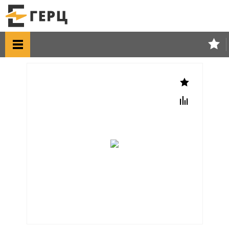
Главная
Каталог товаров
Выключатели, розетки
Lezard Мира
LZ Мира // БЕЛЫЙ Роз.телеф.СУ 1м. (RJ11)