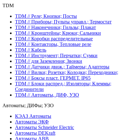
TDM
TDM // Реле; Кнопки; Посты
TDM // Приборы; Пульты управл.; Термостат
TDM // Наконечники; Гильзы; Плакат
TDM // Кронштейны; Крюки; Сальники
TDM // Коробки распределительные
TDM // Контакторы, Тепловые реле
TDM // Кабель
TDM // Инструмент; Перчатки; Сумки
TDM // для Заземления; Звонки
TDM // Датчики движ.; Таймеры; Адаптеры
TDM // Вилки; Розетки; Колодки; Переходники;
TDM // Боксы пласт. ГЕРМЕТ. IP65
TDM // Блоки распред.; Изоляторы; Клеммы;
Соединители
TDM // Автоматы, ДИФ, УЗО
Автоматы; ДИФы; УЗО
КЭАЗ Автоматы
Автоматы ЭКФ
Автоматы Schneider Electric
Автоматы DEKraft
Автоматы ABB