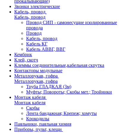
прокалывающие)
Звонки электрические
Кабель, провод
Кабель, провод
Провод СИП - самонесущие изолированные
провода
Провод
Кабель, провод
Кабель КГ
Кабель АВВГ, ВВГ
Кембрик
Клей, скотч
Клеммы соединительные,кабельная скрутка
Контакторы модульные
Металлорукав, гофра
Металлорукав, гофра
Труба ГЛАДКАЯ (3м)
Муфты; Повороты; Скобы мет.; Тройники
Монтаж кабеля
Монтаж кабеля
Скобы
Лента бандажная; Крепеж; хомуты
Крокодилы
Паяльники, паяльная химия
Приборы, пульт, клещи