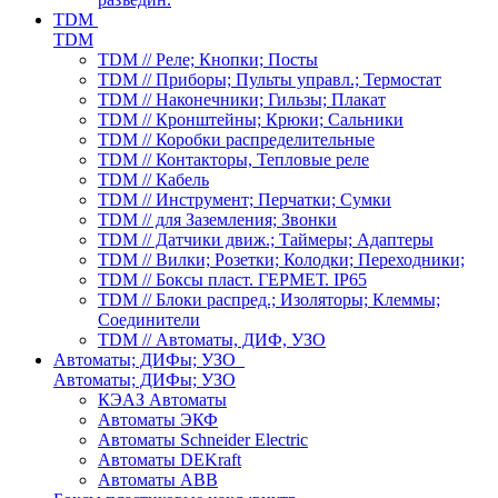
TDM
TDM
TDM // Реле; Кнопки; Посты
TDM // Приборы; Пульты управл.; Термостат
TDM // Наконечники; Гильзы; Плакат
TDM // Кронштейны; Крюки; Сальники
TDM // Коробки распределительные
TDM // Контакторы, Тепловые реле
TDM // Кабель
TDM // Инструмент; Перчатки; Сумки
TDM // для Заземления; Звонки
TDM // Датчики движ.; Таймеры; Адаптеры
TDM // Вилки; Розетки; Колодки; Переходники;
TDM // Боксы пласт. ГЕРМЕТ. IP65
TDM // Блоки распред.; Изоляторы; Клеммы;
Соединители
TDM // Автоматы, ДИФ, УЗО
Автоматы; ДИФы; УЗО
Автоматы; ДИФы; УЗО
КЭАЗ Автоматы
Автоматы ЭКФ
Автоматы Schneider Electric
Автоматы DEKraft
Автоматы ABB