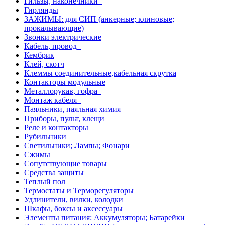
Гильзы, наконечники
Гирлянды
ЗАЖИМЫ: для СИП (анкерные; клиновые;
прокалывающие)
Звонки электрические
Кабель, провод
Кембрик
Клей, скотч
Клеммы соединительные,кабельная скрутка
Контакторы модульные
Металлорукав, гофра
Монтаж кабеля
Паяльники, паяльная химия
Приборы, пульт, клещи
Реле и контакторы
Рубильники
Светильники; Лампы; Фонари
Сжимы
Сопутствующие товары
Средства защиты
Теплый пол
Термостаты и Терморегуляторы
Удлинители, вилки, колодки
Шкафы, боксы и аксессуары
Элементы питания: Аккумуляторы; Батарейки