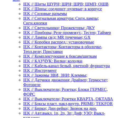
IEK // Щиты ЩУРН; ЩРН; ЩРВ; ЩМП; ОЩВ
IEK // Шины: соединит; нулевые; в корпусе
IEK // Силовые разъемы
IEK // Сигнальная арматура: Сигн.лампы;
Сигн.кнопки
IEK // Светильники; Прожекторы; ДКУ
IEK // Приборы; Реле промежут.; Тестер; Таймер
IEK // Лампы св/д; MR точечные; GX
IEK // Коробки распред.; установочные
IEK // Контакторы; Контакторы в оболочке,
Тепл.реле; Приставки
IEK // Комплектующие к боксам/щиткам
IEK // КАУЧУК: Вилки; колодки
IEK // Кабель-канал белый, цветной; фурнитура
IEK // Инструмент
IEK // Зажимы ЗВИ, ЗНИ; Клеммы;
IEK // Датчики движения; Драйвер; Термостат;
Фотореле
IEK // Выключатели; Розетки; Блоки ГЕРМЕС,
ФОРС
IEK // Выключатели; Розетки КВАРТА, ОКТАВА
IEK // Боксы пласт. накл,внутр. PRIME; TEKFOR
IEK // Бирки; Дин-рейки; Звонок на дин.
IEK // Авт.выкл. 1п, 2п, 3п; Диф; УЗО; Выкл-
разъедин.