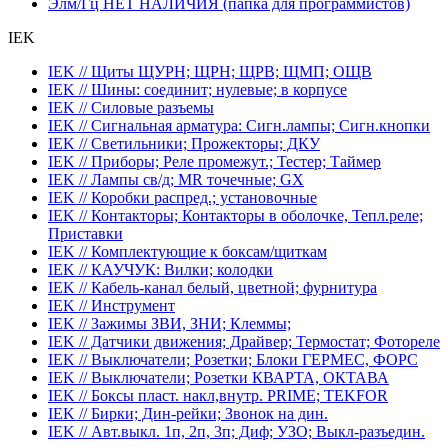
Элм/Гц НЕТ НАЛИЧИЯ (папка для программистов)
IEK
IEK // Щиты ЩУРН; ЩРН; ЩРВ; ЩМП; ОЩВ
IEK // Шины: соединит; нулевые; в корпусе
IEK // Силовые разъемы
IEK // Сигнальная арматура: Сигн.лампы; Сигн.кнопки
IEK // Светильники; Прожекторы; ДКУ
IEK // Приборы; Реле промежут.; Тестер; Таймер
IEK // Лампы св/д; MR точечные; GX
IEK // Коробки распред.; установочные
IEK // Контакторы; Контакторы в оболочке, Тепл.реле;
Приставки
IEK // Комплектующие к боксам/щиткам
IEK // КАУЧУК: Вилки; колодки
IEK // Кабель-канал белый, цветной; фурнитура
IEK // Инструмент
IEK // Зажимы ЗВИ, ЗНИ; Клеммы;
IEK // Датчики движения; Драйвер; Термостат; Фотореле
IEK // Выключатели; Розетки; Блоки ГЕРМЕС, ФОРС
IEK // Выключатели; Розетки КВАРТА, ОКТАВА
IEK // Боксы пласт. накл,внутр. PRIME; TEKFOR
IEK // Бирки; Дин-рейки; Звонок на дин.
IEK // Авт.выкл. 1п, 2п, 3п; Диф; УЗО; Выкл-разъедин.