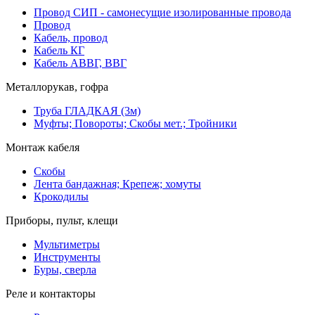
Провод СИП - самонесущие изолированные провода
Провод
Кабель, провод
Кабель КГ
Кабель АВВГ, ВВГ
Металлорукав, гофра
Труба ГЛАДКАЯ (3м)
Муфты; Повороты; Скобы мет.; Тройники
Монтаж кабеля
Скобы
Лента бандажная; Крепеж; хомуты
Крокодилы
Приборы, пульт, клещи
Мультиметры
Инструменты
Буры, сверла
Реле и контакторы