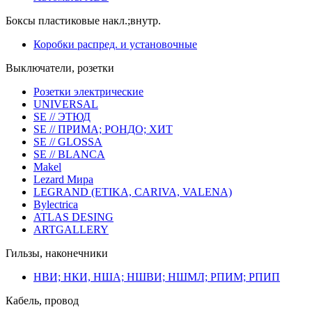
Боксы пластиковые накл.;внутр.
Коробки распред. и установочные
Выключатели, розетки
Розетки электрические
UNIVERSAL
SE // ЭТЮД
SE // ПРИМА; РОНДО; ХИТ
SE // GLOSSA
SE // BLANCA
Makel
Lezard Мира
LEGRAND (ETIKA, CARIVA, VALENA)
Bylectrica
ATLAS DESING
ARTGALLERY
Гильзы, наконечники
НВИ; НКИ, НША; НШВИ; НШМЛ; РПИМ; РПИП
Кабель, провод