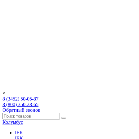
×
8 (3452) 50-05-87
8 (800) 350-28-65
Обратный звонок
Колумбус
IEK
IEK