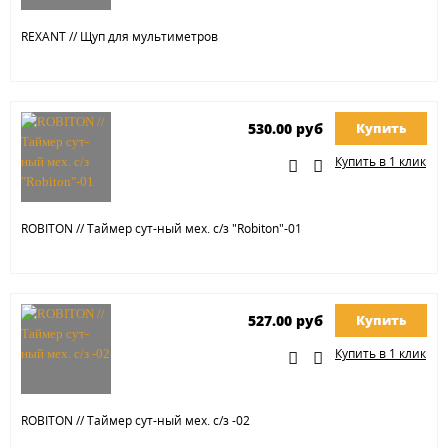
REXANT // Щуп для мультиметров
530.00 руб
Купить
Купить в 1 клик
ROBITON // Таймер сут-ный мех. с/з "Robiton"-01
527.00 руб
Купить
Купить в 1 клик
ROBITON // Таймер сут-ный мех. с/з -02