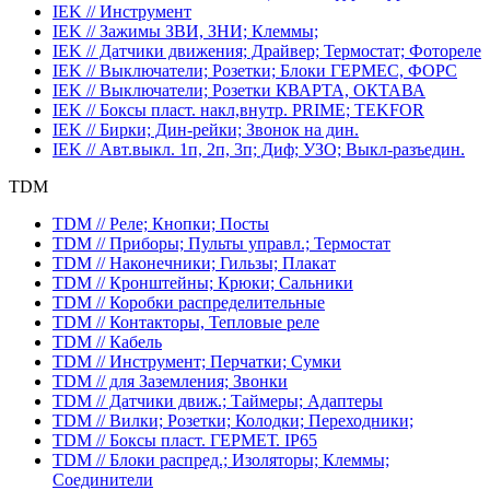
IEK // Инструмент
IEK // Зажимы ЗВИ, ЗНИ; Клеммы;
IEK // Датчики движения; Драйвер; Термостат; Фотореле
IEK // Выключатели; Розетки; Блоки ГЕРМЕС, ФОРС
IEK // Выключатели; Розетки КВАРТА, ОКТАВА
IEK // Боксы пласт. накл,внутр. PRIME; TEKFOR
IEK // Бирки; Дин-рейки; Звонок на дин.
IEK // Авт.выкл. 1п, 2п, 3п; Диф; УЗО; Выкл-разъедин.
TDM
TDM // Реле; Кнопки; Посты
TDM // Приборы; Пульты управл.; Термостат
TDM // Наконечники; Гильзы; Плакат
TDM // Кронштейны; Крюки; Сальники
TDM // Коробки распределительные
TDM // Контакторы, Тепловые реле
TDM // Кабель
TDM // Инструмент; Перчатки; Сумки
TDM // для Заземления; Звонки
TDM // Датчики движ.; Таймеры; Адаптеры
TDM // Вилки; Розетки; Колодки; Переходники;
TDM // Боксы пласт. ГЕРМЕТ. IP65
TDM // Блоки распред.; Изоляторы; Клеммы;
Соединители