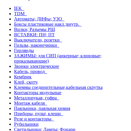
IEK
TDM
Автоматы; ДИФы; УЗО
Боксы пластиковые накл.;внутр.
Вилки; Разъемы РШ
ВСТАВКИ: ПН; ПТ
Выключатели, розетки
Гильзы, наконечники
Гирлянды
ЗАЖИМЫ: для СИП (анкерные; клиновые;
прокалывающие)
Звонки электрические
Кабель, провод
Кембрик
Клей, скотч
Клеммы соединительные,кабельная скрутка
Контакторы модульные
Металлорукав, гофра
Монтаж кабеля
Паяльники, паяльная химия
Приборы, пульт, клещи
Реле и контакторы
Рубильники
Светильники; Лампы; Фонари