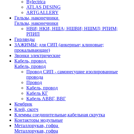
Bylectrica
ATLAS DESING
ARTGALLERY
Гильзы, наконечники
Гильзы, наконечники
НВИ; НКИ, НША; НШВИ; НШМЛ; РПИМ;
РПИП
Гирлянды
ЗАЖИМЫ: для СИП (анкерные; клиновые;
прокалывающие)
Звонки электрические
Кабель, провод
Кабель, провод
Провод СИП - самонесущие изолированные
провода
Провод
Кабель, провод
Кабель КГ
Кабель АВВГ, ВВГ
Кембрик
Клей, скотч
Клеммы соединительные,кабельная скрутка
Контакторы модульные
Металлорукав, гофра
Металлорукав, гофра