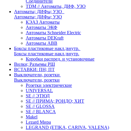
Соединители
TDM // Автоматы, ДИФ, УЗО
Автоматы; ДИФы; УЗО
Автоматы; ДИФы; УЗО
КЭАЗ Автоматы
Автоматы ЭКФ
Автоматы Schneider Electric
Автоматы DEKraft
Автоматы ABB
Боксы пластиковые накл.;внутр.
Боксы пластиковые накл.;внутр.
Коробки распред. и установочные
Вилки; Разъемы РШ
ВСТАВКИ: ПН; ПТ
Выключатели, розетки
Выключатели, розетки
Розетки электрические
UNIVERSAL
SE // ЭТЮД
SE // ПРИМА; РОНДО; ХИТ
SE // GLOSSA
SE // BLANCA
Makel
Lezard Мира
LEGRAND (ETIKA, CARIVA, VALENA)