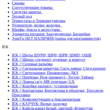
Сжимы
Сопутствующие товары
Средства защиты
Теплый пол
Термостаты и Терморегуляторы
Удлинители, вилки, колодки
Шкафы, боксы и аксессуары
Элементы питания: Аккумуляторы; Батарейки
Элм/Гц НЕТ НАЛИЧИЯ (папка для программистов)
IEK
IEK // Щиты ЩУРН; ЩРН; ЩРВ; ЩМП; ОЩВ
IEK // Шины: соединит; нулевые; в корпусе
IEK // Силовые разъемы
IEK // Сигнальная арматура: Сигн.лампы; Сигн.кнопки
IEK // Светильники; Прожекторы; ДКУ
IEK // Приборы; Реле промежут.; Тестер; Таймер
IEK // Лампы св/д; MR точечные; GX
IEK // Коробки распред.; установочные
IEK // Контакторы; Контакторы в оболочке, Тепл.реле;
Приставки
IEK // Комплектующие к боксам/щиткам
IEK // КАУЧУК: Вилки; колодки
IEK // Кабель-канал белый, цветной; фурнитура