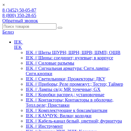
×
8 (3452) 50-05-87
8 (800) 350-28-65
Обратный звонок
Белиз
IEK
IEK
IEK // Щиты ЩУРН; ЩРН; ЩРВ; ЩМП; ОЩВ
IEK // Шины: соединит; нулевые; в корпусе
IEK // Силовые разъемы
IEK // Сигнальная арматура: Сигн.лампы;
Сигн.кнопки
IEK // Светильники; Прожекторы; ДКУ
IEK // Приборы; Реле промежут.; Тестер; Таймер
IEK // Лампы св/д; MR точечные; GX
IEK // Коробки распред.; установочные
IEK // Контакторы; Контакторы в оболочке,
Тепл.реле; Приставки
IEK // Комплектующие к боксам/щиткам
IEK // КАУЧУК: Вилки; колодки
IEK // Кабель-канал белый, цветной; фурнитура
IEK // Инструмент