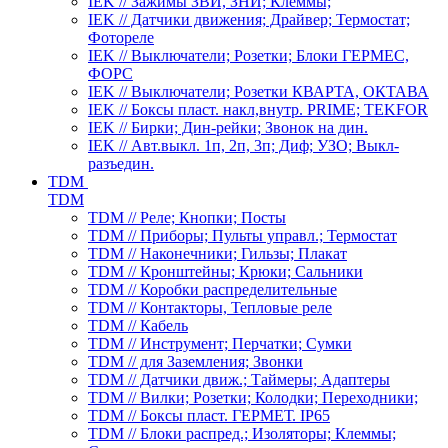
IEK // Зажимы ЗВИ, ЗНИ; Клеммы;
IEK // Датчики движения; Драйвер; Термостат;
Фотореле
IEK // Выключатели; Розетки; Блоки ГЕРМЕС,
ФОРС
IEK // Выключатели; Розетки КВАРТА, ОКТАВА
IEK // Боксы пласт. накл,внутр. PRIME; TEKFOR
IEK // Бирки; Дин-рейки; Звонок на дин.
IEK // Авт.выкл. 1п, 2п, 3п; Диф; УЗО; Выкл-
разъедин.
TDM
TDM
TDM // Реле; Кнопки; Посты
TDM // Приборы; Пульты управл.; Термостат
TDM // Наконечники; Гильзы; Плакат
TDM // Кронштейны; Крюки; Сальники
TDM // Коробки распределительные
TDM // Контакторы, Тепловые реле
TDM // Кабель
TDM // Инструмент; Перчатки; Сумки
TDM // для Заземления; Звонки
TDM // Датчики движ.; Таймеры; Адаптеры
TDM // Вилки; Розетки; Колодки; Переходники;
TDM // Боксы пласт. ГЕРМЕТ. IP65
TDM // Блоки распред.; Изоляторы; Клеммы;