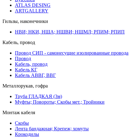
ATLAS DESING
ARTGALLERY
Гильзы, наконечники
НВИ; НКИ, НША; НШВИ; НШМЛ; РПИМ; РПИП
Кабель, провод
Провод СИП - самонесущие изолированные провода
Провод
Кабель, провод
Кабель КГ
Кабель АВВГ, ВВГ
Металлорукав, гофра
Труба ГЛАДКАЯ (3м)
Муфты; Повороты; Скобы мет.; Тройники
Монтаж кабеля
Скобы
Лента бандажная; Крепеж; хомуты
Крокодилы