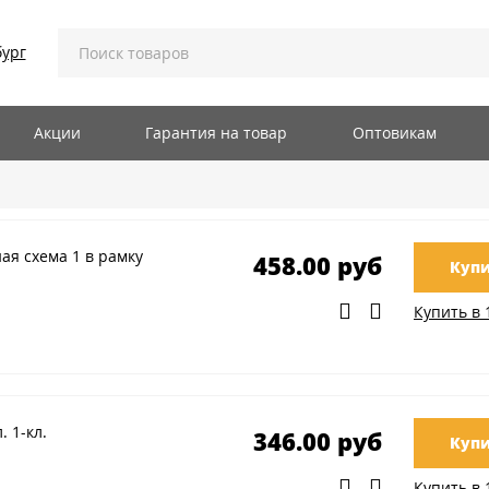
SA
ург
Акции
Гарантия на товар
Оптовикам
я схема 1 в рамку
458.00 руб
Купи
Купить в 
 1-кл.
346.00 руб
Купи
Купить в 