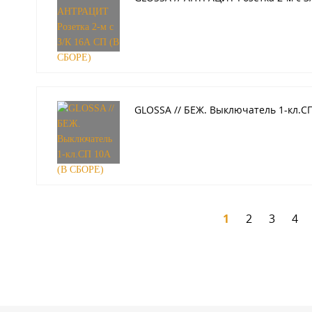
GLOSSA // БЕЖ. Выключатель 1-кл.СП
1
2
3
4