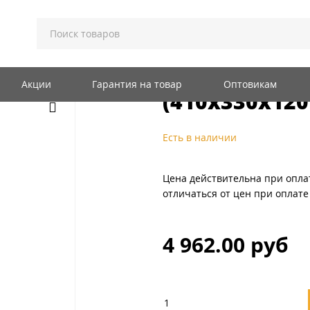
В; ЩМП; ОЩВ
IEK // Щит ЩРн-24з IP54 металл. (410х330х120мм) TITAN
IEK // Щит Щ
Акции
Гарантия на товар
Оптовикам
(410х330х12
Есть в наличии
Цена действительна при опла
отличаться от цен при оплате
4 962.00 руб