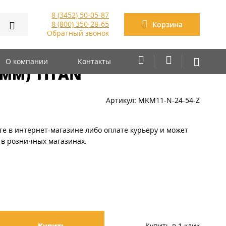
8 (3452) 50-05-87
8 (800) 350-28-65
Корзина
0
Обратный звонок
Рн-24з IP54 металл.
О компании
Контакты
0мм) TITAN
Артикул: MKM11-N-24-54-Z
те в интернет-магазине либо оплате курьеру и может
 в розничных магазинах.
Купить
Купить в 1 клик