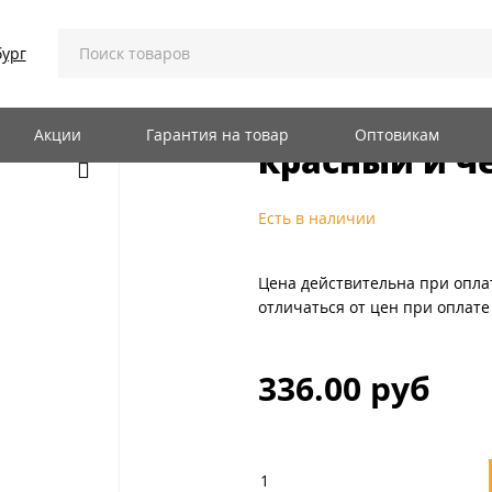
ANT // Крокодил 500А 200мм, красный и черный,
ург
REXANT // К
Акции
Гарантия на товар
Оптовикам
красный и ч
Есть в наличии
Цена действительна при опла
отличаться от цен при оплате
336.00 руб